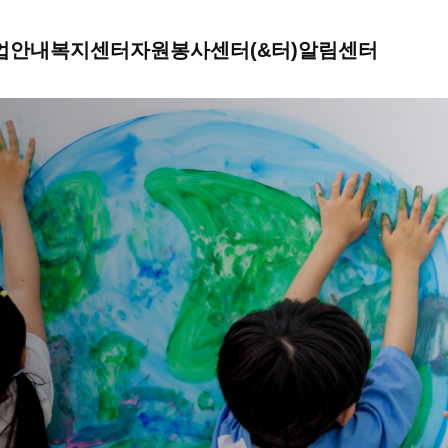
업안내
복지센터
자원봉사센터(&터)
알림센터