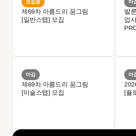
모집중
마
제69차 아름드리 꿈그림
발룬
[일반스탭] 모집
업사
PR
마감
마
제69차 아름드리 꿈그림
20
[미술스탭] 모집
[플