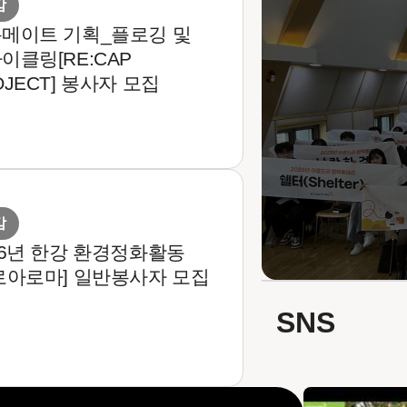
감
메이트 기획_
플로깅 및
이클링[RE:CAP
OJECT] 봉사자 모집
감
26년 한강 환경정화활동
로아로마] 일반봉사자 모집
SNS