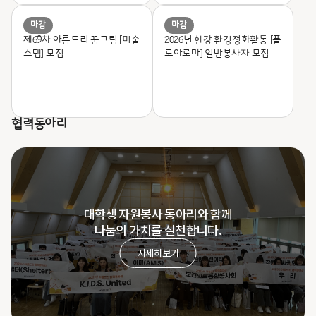
마감
마감
제69차 아름드리 꿈그림 [미술
2026년 한강 환경정화활동 [플
스탭] 모집
로아로마] 일반봉사자 모집
협력동아리
대학생 자원봉사 동아리와 함께
나눔의 가치를 실천합니다.
자세히보기