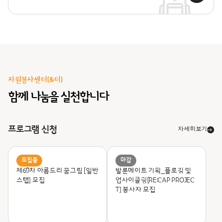
자원봉사센터(&터)
함께 나눔을 실천합니다
프로그램 신청
자세히보기
모집중
마감
제69차 아름드리 꿈그림 [일반
발룬메이트 기획_
플로깅 및
스탭] 모집
업사이클링[RE:CAP PROJEC
T] 봉사자 모집