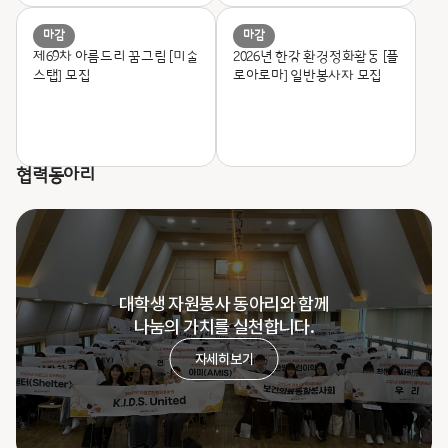
마감
마감
제69차 아름드리 꿈그림 [미술
2026년 한강 환경정화활동 [플
스탭] 모집
로아로마] 일반봉사자 모집
협력동아리
대학생 자원봉사 동아리와 함께
나눔의 가치를 실천합니다.
자세히보기