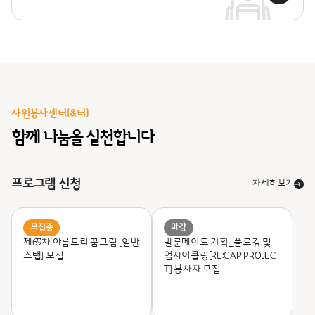
자원봉사센터(&터)
함께 나눔을 실천합니다
프로그램 신청
자세히보기
모집중
마감
제69차 아름드리 꿈그림 [일반
발룬메이트 기획_
플로깅 및
스탭] 모집
업사이클링[RE:CAP PROJEC
T] 봉사자 모집